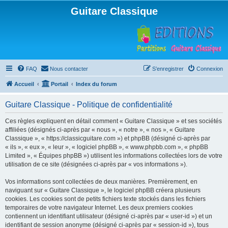
Guitare Classique
FAQ
Nous contacter
S’enregistrer
Connexion
Accueil
Portail
Index du forum
Guitare Classique - Politique de confidentialité
Ces règles expliquent en détail comment « Guitare Classique » et ses sociétés
affiliées (désignés ci-après par « nous », « notre », « nos », « Guitare
Classique », « https://classicguitare.com ») et phpBB (désigné ci-après par
« ils », « eux », « leur », « logiciel phpBB », « www.phpbb.com », « phpBB
Limited », « Équipes phpBB ») utilisent les informations collectées lors de votre
utilisation de ce site (désignées ci-après par « vos informations »).
Vos informations sont collectées de deux manières. Premièrement, en
naviguant sur « Guitare Classique », le logiciel phpBB créera plusieurs
cookies. Les cookies sont de petits fichiers texte stockés dans les fichiers
temporaires de votre navigateur Internet. Les deux premiers cookies
contiennent un identifiant utilisateur (désigné ci-après par « user-id ») et un
identifiant de session anonyme (désigné ci-après par « session-id »), tous