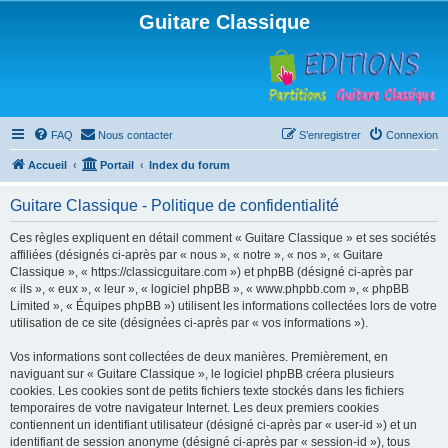
Guitare Classique
FAQ
Nous contacter
S’enregistrer
Connexion
Accueil
Portail
Index du forum
Guitare Classique - Politique de confidentialité
Ces règles expliquent en détail comment « Guitare Classique » et ses sociétés
affiliées (désignés ci-après par « nous », « notre », « nos », « Guitare
Classique », « https://classicguitare.com ») et phpBB (désigné ci-après par
« ils », « eux », « leur », « logiciel phpBB », « www.phpbb.com », « phpBB
Limited », « Équipes phpBB ») utilisent les informations collectées lors de votre
utilisation de ce site (désignées ci-après par « vos informations »).
Vos informations sont collectées de deux manières. Premièrement, en
naviguant sur « Guitare Classique », le logiciel phpBB créera plusieurs
cookies. Les cookies sont de petits fichiers texte stockés dans les fichiers
temporaires de votre navigateur Internet. Les deux premiers cookies
contiennent un identifiant utilisateur (désigné ci-après par « user-id ») et un
identifiant de session anonyme (désigné ci-après par « session-id »), tous