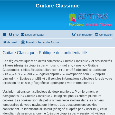
Guitare Classique
FAQ
Nous contacter
S’enregistrer
Connexion
Accueil
Portail
Index du forum
Guitare Classique - Politique de confidentialité
Ces règles expliquent en détail comment « Guitare Classique » et ses sociétés
affiliées (désignés ci-après par « nous », « notre », « nos », « Guitare
Classique », « https://classicguitare.com ») et phpBB (désigné ci-après par
« ils », « eux », « leur », « logiciel phpBB », « www.phpbb.com », « phpBB
Limited », « Équipes phpBB ») utilisent les informations collectées lors de votre
utilisation de ce site (désignées ci-après par « vos informations »).
Vos informations sont collectées de deux manières. Premièrement, en
naviguant sur « Guitare Classique », le logiciel phpBB créera plusieurs
cookies. Les cookies sont de petits fichiers texte stockés dans les fichiers
temporaires de votre navigateur Internet. Les deux premiers cookies
contiennent un identifiant utilisateur (désigné ci-après par « user-id ») et un
identifiant de session anonyme (désigné ci-après par « session-id »), tous