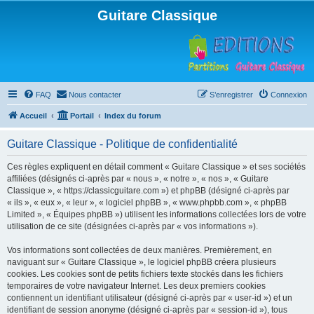
Guitare Classique
FAQ
Nous contacter
S’enregistrer
Connexion
Accueil
Portail
Index du forum
Guitare Classique - Politique de confidentialité
Ces règles expliquent en détail comment « Guitare Classique » et ses sociétés
affiliées (désignés ci-après par « nous », « notre », « nos », « Guitare
Classique », « https://classicguitare.com ») et phpBB (désigné ci-après par
« ils », « eux », « leur », « logiciel phpBB », « www.phpbb.com », « phpBB
Limited », « Équipes phpBB ») utilisent les informations collectées lors de votre
utilisation de ce site (désignées ci-après par « vos informations »).
Vos informations sont collectées de deux manières. Premièrement, en
naviguant sur « Guitare Classique », le logiciel phpBB créera plusieurs
cookies. Les cookies sont de petits fichiers texte stockés dans les fichiers
temporaires de votre navigateur Internet. Les deux premiers cookies
contiennent un identifiant utilisateur (désigné ci-après par « user-id ») et un
identifiant de session anonyme (désigné ci-après par « session-id »), tous