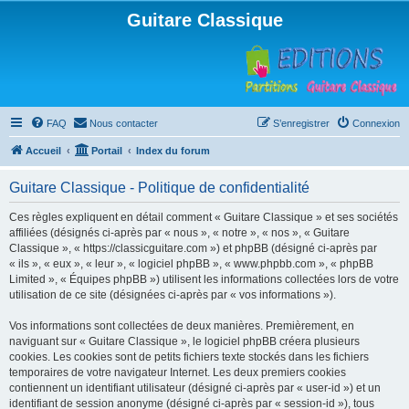
Guitare Classique
FAQ
Nous contacter
S’enregistrer
Connexion
Accueil
Portail
Index du forum
Guitare Classique - Politique de confidentialité
Ces règles expliquent en détail comment « Guitare Classique » et ses sociétés
affiliées (désignés ci-après par « nous », « notre », « nos », « Guitare
Classique », « https://classicguitare.com ») et phpBB (désigné ci-après par
« ils », « eux », « leur », « logiciel phpBB », « www.phpbb.com », « phpBB
Limited », « Équipes phpBB ») utilisent les informations collectées lors de votre
utilisation de ce site (désignées ci-après par « vos informations »).
Vos informations sont collectées de deux manières. Premièrement, en
naviguant sur « Guitare Classique », le logiciel phpBB créera plusieurs
cookies. Les cookies sont de petits fichiers texte stockés dans les fichiers
temporaires de votre navigateur Internet. Les deux premiers cookies
contiennent un identifiant utilisateur (désigné ci-après par « user-id ») et un
identifiant de session anonyme (désigné ci-après par « session-id »), tous