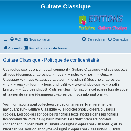
Guitare Classique
FAQ
Nous contacter
S’enregistrer
Connexion
Accueil
Portail
Index du forum
Guitare Classique - Politique de confidentialité
Ces règles expliquent en détail comment « Guitare Classique » et ses sociétés
affiliées (désignés ci-après par « nous », « notre », « nos », « Guitare
Classique », « https://classicguitare.com ») et phpBB (désigné ci-après par
« ils », « eux », « leur », « logiciel phpBB », « www.phpbb.com », « phpBB
Limited », « Équipes phpBB ») utilisent les informations collectées lors de votre
utilisation de ce site (désignées ci-après par « vos informations »).
Vos informations sont collectées de deux manières. Premièrement, en
naviguant sur « Guitare Classique », le logiciel phpBB créera plusieurs
cookies. Les cookies sont de petits fichiers texte stockés dans les fichiers
temporaires de votre navigateur Internet. Les deux premiers cookies
contiennent un identifiant utilisateur (désigné ci-après par « user-id ») et un
identifiant de session anonyme (désigné ci-après par « session-id »), tous