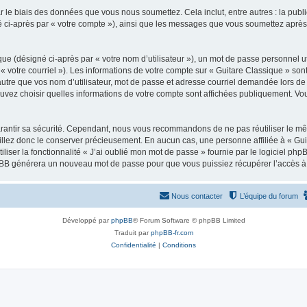
 le biais des données que vous nous soumettez. Cela inclut, entre autres : la publ
gné ci-après par « votre compte »), ainsi que les messages que vous soumettez apr
ue (désigné ci-après par « votre nom d’utilisateur »), un mot de passe personnel ut
 « votre courriel »). Les informations de votre compte sur « Guitare Classique » son
tre que vos nom d’utilisateur, mot de passe et adresse courriel demandée lors de l’
ouvez choisir quelles informations de votre compte sont affichées publiquement. Vo
rantir sa sécurité. Cependant, nous vous recommandons de ne pas réutiliser le mêm
illez donc le conserver précieusement. En aucun cas, une personne affiliée à « Guit
iliser la fonctionnalité « J’ai oublié mon mot de passe » fournie par le logiciel
l phpBB générera un nouveau mot de passe pour que vous puissiez récupérer l’accès à
Nous contacter
L’équipe du forum
Développé par
phpBB
® Forum Software © phpBB Limited
Traduit par
phpBB-fr.com
Confidentialité
|
Conditions