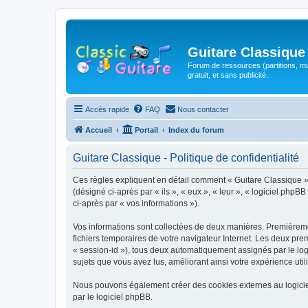
Guitare Classique
Forum de ressources (partitions, mu
gratuit, et sans publicité.
Accès rapide
FAQ
Nous contacter
Accueil
Portail
Index du forum
Guitare Classique - Politique de confidentialité
Ces règles expliquent en détail comment « Guitare Classique » et
(désigné ci-après par « ils », « eux », « leur », « logiciel php
ci-après par « vos informations »).
Vos informations sont collectées de deux manières. Premièrement
fichiers temporaires de votre navigateur Internet. Les deux prem
« session-id »), tous deux automatiquement assignés par le logi
sujets que vous avez lus, améliorant ainsi votre expérience utili
Nous pouvons également créer des cookies externes au logicie
par le logiciel phpBB.