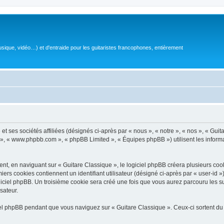
sique, vidéo…) et d'entraide pour les guitaristes francophones, entièrement
 ses sociétés affiliées (désignés ci-après par « nous », « notre », « nos », « Guit
BB », « www.phpbb.com », « phpBB Limited », « Équipes phpBB ») utilisent les informat
, en naviguant sur « Guitare Classique », le logiciel phpBB créera plusieurs cookie
iers cookies contiennent un identifiant utilisateur (désigné ci-après par « user-id 
ciel phpBB. Un troisième cookie sera créé une fois que vous aurez parcouru les suj
sateur.
l phpBB pendant que vous naviguez sur « Guitare Classique ». Ceux-ci sortent du