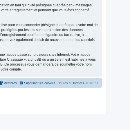
ication en tant qu’invité (désignée ci-après par « messages
ès votre enregistrement et pendant que vous êtes connecté
ilisé pour vous connecter (désigné ci-après par « votre mot de
t protégées par les lois sur la protection des données
enregistrement peut être obligatoire ou facultative, à la
us pouvez également choisir de recevoir ou non les courriels
e mot de passe sur plusieurs sites Internet. Votre mot de
are Classique », à phpBB ou à un tiers n’est habilitée à vous
 phpBB. Ce processus vous demandera de soumettre votre nom
 votre compte.
Membres
Supprimer les cookies
Heures au format
UTC+01:00