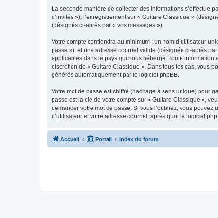
La seconde manière de collecter des informations s’effectue par
d’invités »), l’enregistrement sur « Guitare Classique » (dési
(désignés ci-après par « vos messages »).
Votre compte contiendra au minimum : un nom d’utilisateur uniq
passe »), et une adresse courriel valide (désignée ci-après par
applicables dans le pays qui nous héberge. Toute information au
discrétion de « Guitare Classique ». Dans tous les cas, vous p
générés automatiquement par le logiciel phpBB.
Votre mot de passe est chiffré (hachage à sens unique) pour ga
passe est la clé de votre compte sur « Guitare Classique », veu
demander votre mot de passe. Si vous l’oubliez, vous pouvez ut
d’utilisateur et votre adresse courriel, après quoi le logicie
Accueil
Portail
Index du forum