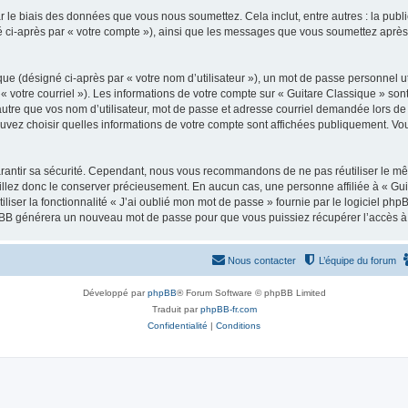
 le biais des données que vous nous soumettez. Cela inclut, entre autres : la publ
gné ci-après par « votre compte »), ainsi que les messages que vous soumettez apr
ue (désigné ci-après par « votre nom d’utilisateur »), un mot de passe personnel ut
 « votre courriel »). Les informations de votre compte sur « Guitare Classique » son
tre que vos nom d’utilisateur, mot de passe et adresse courriel demandée lors de l’
ouvez choisir quelles informations de votre compte sont affichées publiquement. Vo
rantir sa sécurité. Cependant, nous vous recommandons de ne pas réutiliser le mêm
illez donc le conserver précieusement. En aucun cas, une personne affiliée à « Guit
iliser la fonctionnalité « J’ai oublié mon mot de passe » fournie par le logiciel
l phpBB générera un nouveau mot de passe pour que vous puissiez récupérer l’accès à
Nous contacter
L’équipe du forum
Développé par
phpBB
® Forum Software © phpBB Limited
Traduit par
phpBB-fr.com
Confidentialité
|
Conditions