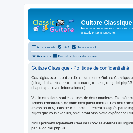
Guitare Classique
Forum de ressources (partitions, mu
gratuit, et sans publicité.
Accès rapide
FAQ
Nous contacter
Accueil
Portail
Index du forum
Guitare Classique - Politique de confidentialité
Ces règles expliquent en détail comment « Guitare Classique » et
(désigné ci-après par « ils », « eux », « leur », « logiciel php
ci-après par « vos informations »).
Vos informations sont collectées de deux manières. Premièrement
fichiers temporaires de votre navigateur Internet. Les deux prem
« session-id »), tous deux automatiquement assignés par le logi
sujets que vous avez lus, améliorant ainsi votre expérience utili
Nous pouvons également créer des cookies externes au logicie
par le logiciel phpBB.