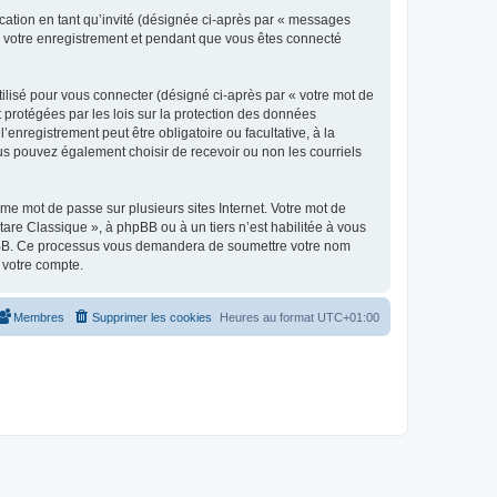
ication en tant qu’invité (désignée ci-après par « messages
ès votre enregistrement et pendant que vous êtes connecté
ilisé pour vous connecter (désigné ci-après par « votre mot de
t protégées par les lois sur la protection des données
enregistrement peut être obligatoire ou facultative, à la
us pouvez également choisir de recevoir ou non les courriels
e mot de passe sur plusieurs sites Internet. Votre mot de
are Classique », à phpBB ou à un tiers n’est habilitée à vous
 phpBB. Ce processus vous demandera de soumettre votre nom
 votre compte.
Membres
Supprimer les cookies
Heures au format
UTC+01:00