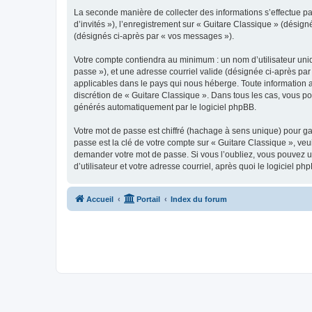
La seconde manière de collecter des informations s’effectue par
d’invités »), l’enregistrement sur « Guitare Classique » (dési
(désignés ci-après par « vos messages »).
Votre compte contiendra au minimum : un nom d’utilisateur uniq
passe »), et une adresse courriel valide (désignée ci-après par
applicables dans le pays qui nous héberge. Toute information au
discrétion de « Guitare Classique ». Dans tous les cas, vous p
générés automatiquement par le logiciel phpBB.
Votre mot de passe est chiffré (hachage à sens unique) pour ga
passe est la clé de votre compte sur « Guitare Classique », veu
demander votre mot de passe. Si vous l’oubliez, vous pouvez ut
d’utilisateur et votre adresse courriel, après quoi le logicie
Accueil
Portail
Index du forum