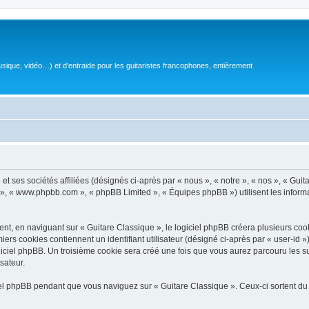
sique, vidéo…) et d'entraide pour les guitaristes francophones, entièrement
 ses sociétés affiliées (désignés ci-après par « nous », « notre », « nos », « Guit
BB », « www.phpbb.com », « phpBB Limited », « Équipes phpBB ») utilisent les informat
, en naviguant sur « Guitare Classique », le logiciel phpBB créera plusieurs cookie
iers cookies contiennent un identifiant utilisateur (désigné ci-après par « user-id 
ciel phpBB. Un troisième cookie sera créé une fois que vous aurez parcouru les suj
sateur.
l phpBB pendant que vous naviguez sur « Guitare Classique ». Ceux-ci sortent du