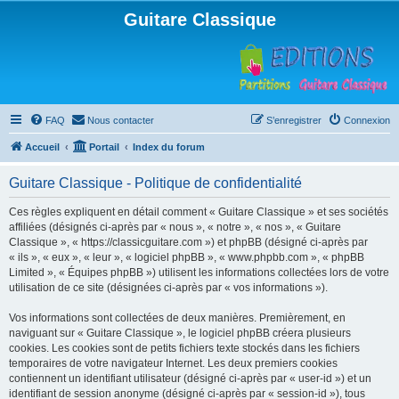
Guitare Classique
FAQ
Nous contacter
S’enregistrer
Connexion
Accueil
Portail
Index du forum
Guitare Classique - Politique de confidentialité
Ces règles expliquent en détail comment « Guitare Classique » et ses sociétés
affiliées (désignés ci-après par « nous », « notre », « nos », « Guitare
Classique », « https://classicguitare.com ») et phpBB (désigné ci-après par
« ils », « eux », « leur », « logiciel phpBB », « www.phpbb.com », « phpBB
Limited », « Équipes phpBB ») utilisent les informations collectées lors de votre
utilisation de ce site (désignées ci-après par « vos informations »).
Vos informations sont collectées de deux manières. Premièrement, en
naviguant sur « Guitare Classique », le logiciel phpBB créera plusieurs
cookies. Les cookies sont de petits fichiers texte stockés dans les fichiers
temporaires de votre navigateur Internet. Les deux premiers cookies
contiennent un identifiant utilisateur (désigné ci-après par « user-id ») et un
identifiant de session anonyme (désigné ci-après par « session-id »), tous