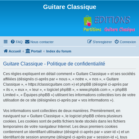
Guitare Classique
FAQ
Nous contacter
S’enregistrer
Connexion
Accueil
Portail
Index du forum
Guitare Classique - Politique de confidentialité
Ces règles expliquent en détail comment « Guitare Classique » et ses sociétés
affiliées (désignés ci-après par « nous », « notre », « nos », « Guitare
Classique », « https://classicguitare.com ») et phpBB (désigné ci-après par
« ils », « eux », « leur », « logiciel phpBB », « www.phpbb.com », « phpBB
Limited », « Équipes phpBB ») utilisent les informations collectées lors de votre
utilisation de ce site (désignées ci-après par « vos informations »).
Vos informations sont collectées de deux manières. Premièrement, en
naviguant sur « Guitare Classique », le logiciel phpBB créera plusieurs
cookies. Les cookies sont de petits fichiers texte stockés dans les fichiers
temporaires de votre navigateur Internet. Les deux premiers cookies
contiennent un identifiant utilisateur (désigné ci-après par « user-id ») et un
identifiant de session anonyme (désigné ci-après par « session-id »), tous