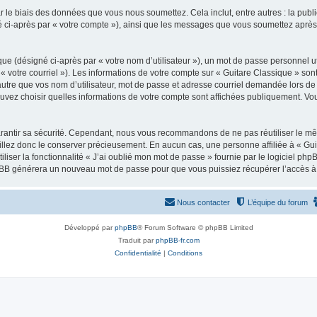
 le biais des données que vous nous soumettez. Cela inclut, entre autres : la publ
gné ci-après par « votre compte »), ainsi que les messages que vous soumettez apr
ue (désigné ci-après par « votre nom d’utilisateur »), un mot de passe personnel ut
 « votre courriel »). Les informations de votre compte sur « Guitare Classique » son
tre que vos nom d’utilisateur, mot de passe et adresse courriel demandée lors de l’
ouvez choisir quelles informations de votre compte sont affichées publiquement. Vo
rantir sa sécurité. Cependant, nous vous recommandons de ne pas réutiliser le mêm
illez donc le conserver précieusement. En aucun cas, une personne affiliée à « Guit
iliser la fonctionnalité « J’ai oublié mon mot de passe » fournie par le logiciel
l phpBB générera un nouveau mot de passe pour que vous puissiez récupérer l’accès à
Nous contacter
L’équipe du forum
Développé par
phpBB
® Forum Software © phpBB Limited
Traduit par
phpBB-fr.com
Confidentialité
|
Conditions