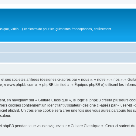
sique, vidéo…) et d'entraide pour les guitaristes francophones, entièrement
 ses sociétés affiliées (désignés ci-après par « nous », « notre », « nos », « Guit
BB », « www.phpbb.com », « phpBB Limited », « Équipes phpBB ») utilisent les informat
, en naviguant sur « Guitare Classique », le logiciel phpBB créera plusieurs cookie
iers cookies contiennent un identifiant utilisateur (désigné ci-après par « user-id 
ciel phpBB. Un troisième cookie sera créé une fois que vous aurez parcouru les suj
sateur.
l phpBB pendant que vous naviguez sur « Guitare Classique ». Ceux-ci sortent du