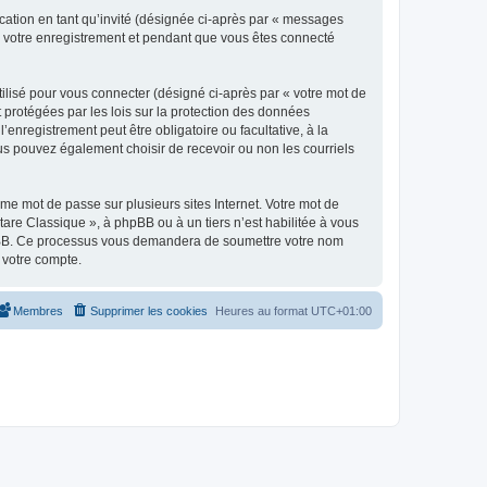
ication en tant qu’invité (désignée ci-après par « messages
ès votre enregistrement et pendant que vous êtes connecté
ilisé pour vous connecter (désigné ci-après par « votre mot de
t protégées par les lois sur la protection des données
enregistrement peut être obligatoire ou facultative, à la
us pouvez également choisir de recevoir ou non les courriels
e mot de passe sur plusieurs sites Internet. Votre mot de
are Classique », à phpBB ou à un tiers n’est habilitée à vous
 phpBB. Ce processus vous demandera de soumettre votre nom
 votre compte.
Membres
Supprimer les cookies
Heures au format
UTC+01:00