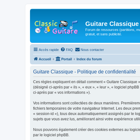
Guitare Classique
Forum de ressources (partitions, mu
gratuit, et sans publicité.
Accès rapide
FAQ
Nous contacter
Accueil
Portail
Index du forum
Guitare Classique - Politique de confidentialité
Ces règles expliquent en détail comment « Guitare Classique » et
(désigné ci-après par « ils », « eux », « leur », « logiciel php
ci-après par « vos informations »).
Vos informations sont collectées de deux manières. Premièrement
fichiers temporaires de votre navigateur Internet. Les deux prem
« session-id »), tous deux automatiquement assignés par le logi
sujets que vous avez lus, améliorant ainsi votre expérience utili
Nous pouvons également créer des cookies externes au logicie
par le logiciel phpBB.