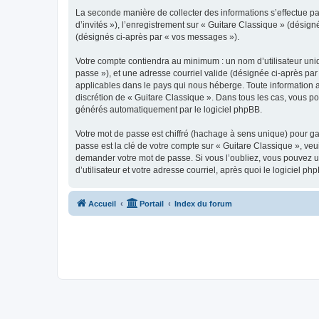
La seconde manière de collecter des informations s’effectue par
d’invités »), l’enregistrement sur « Guitare Classique » (dési
(désignés ci-après par « vos messages »).
Votre compte contiendra au minimum : un nom d’utilisateur uniq
passe »), et une adresse courriel valide (désignée ci-après par
applicables dans le pays qui nous héberge. Toute information au
discrétion de « Guitare Classique ». Dans tous les cas, vous p
générés automatiquement par le logiciel phpBB.
Votre mot de passe est chiffré (hachage à sens unique) pour ga
passe est la clé de votre compte sur « Guitare Classique », veu
demander votre mot de passe. Si vous l’oubliez, vous pouvez ut
d’utilisateur et votre adresse courriel, après quoi le logicie
Accueil
Portail
Index du forum