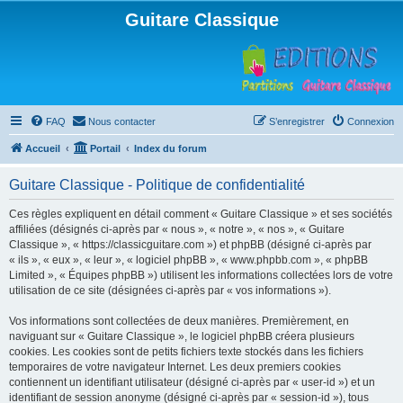
Guitare Classique
FAQ
Nous contacter
S’enregistrer
Connexion
Accueil
Portail
Index du forum
Guitare Classique - Politique de confidentialité
Ces règles expliquent en détail comment « Guitare Classique » et ses sociétés
affiliées (désignés ci-après par « nous », « notre », « nos », « Guitare
Classique », « https://classicguitare.com ») et phpBB (désigné ci-après par
« ils », « eux », « leur », « logiciel phpBB », « www.phpbb.com », « phpBB
Limited », « Équipes phpBB ») utilisent les informations collectées lors de votre
utilisation de ce site (désignées ci-après par « vos informations »).
Vos informations sont collectées de deux manières. Premièrement, en
naviguant sur « Guitare Classique », le logiciel phpBB créera plusieurs
cookies. Les cookies sont de petits fichiers texte stockés dans les fichiers
temporaires de votre navigateur Internet. Les deux premiers cookies
contiennent un identifiant utilisateur (désigné ci-après par « user-id ») et un
identifiant de session anonyme (désigné ci-après par « session-id »), tous