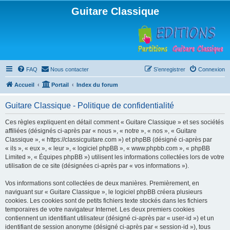
Guitare Classique
FAQ
Nous contacter
S’enregistrer
Connexion
Accueil
Portail
Index du forum
Guitare Classique - Politique de confidentialité
Ces règles expliquent en détail comment « Guitare Classique » et ses sociétés
affiliées (désignés ci-après par « nous », « notre », « nos », « Guitare
Classique », « https://classicguitare.com ») et phpBB (désigné ci-après par
« ils », « eux », « leur », « logiciel phpBB », « www.phpbb.com », « phpBB
Limited », « Équipes phpBB ») utilisent les informations collectées lors de votre
utilisation de ce site (désignées ci-après par « vos informations »).
Vos informations sont collectées de deux manières. Premièrement, en
naviguant sur « Guitare Classique », le logiciel phpBB créera plusieurs
cookies. Les cookies sont de petits fichiers texte stockés dans les fichiers
temporaires de votre navigateur Internet. Les deux premiers cookies
contiennent un identifiant utilisateur (désigné ci-après par « user-id ») et un
identifiant de session anonyme (désigné ci-après par « session-id »), tous