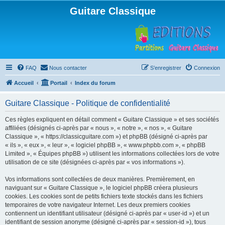
Guitare Classique
FAQ
Nous contacter
S’enregistrer
Connexion
Accueil
Portail
Index du forum
Guitare Classique - Politique de confidentialité
Ces règles expliquent en détail comment « Guitare Classique » et ses sociétés
affiliées (désignés ci-après par « nous », « notre », « nos », « Guitare
Classique », « https://classicguitare.com ») et phpBB (désigné ci-après par
« ils », « eux », « leur », « logiciel phpBB », « www.phpbb.com », « phpBB
Limited », « Équipes phpBB ») utilisent les informations collectées lors de votre
utilisation de ce site (désignées ci-après par « vos informations »).
Vos informations sont collectées de deux manières. Premièrement, en
naviguant sur « Guitare Classique », le logiciel phpBB créera plusieurs
cookies. Les cookies sont de petits fichiers texte stockés dans les fichiers
temporaires de votre navigateur Internet. Les deux premiers cookies
contiennent un identifiant utilisateur (désigné ci-après par « user-id ») et un
identifiant de session anonyme (désigné ci-après par « session-id »), tous