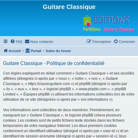
Guitare Classique
FAQ
Nous contacter
S’enregistrer
Connexion
Accueil
Portail
Index du forum
Guitare Classique - Politique de confidentialité
Ces règles expliquent en détail comment « Guitare Classique » et ses sociétés
affiliées (désignés ci-après par « nous », « notre », « nos », « Guitare
Classique », « https://classicguitare.com ») et phpBB (désigné ci-après par
« ils », « eux », « leur », « logiciel phpBB », « www.phpbb.com », « phpBB
Limited », « Équipes phpBB ») utilisent les informations collectées lors de votre
utilisation de ce site (désignées ci-après par « vos informations »).
Vos informations sont collectées de deux manières. Premièrement, en
naviguant sur « Guitare Classique », le logiciel phpBB créera plusieurs
cookies. Les cookies sont de petits fichiers texte stockés dans les fichiers
temporaires de votre navigateur Internet. Les deux premiers cookies
contiennent un identifiant utilisateur (désigné ci-après par « user-id ») et un
identifiant de session anonyme (désigné ci-après par « session-id »), tous