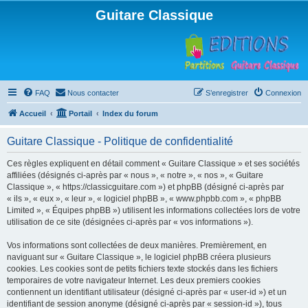
Guitare Classique
FAQ
Nous contacter
S’enregistrer
Connexion
Accueil
Portail
Index du forum
Guitare Classique - Politique de confidentialité
Ces règles expliquent en détail comment « Guitare Classique » et ses sociétés
affiliées (désignés ci-après par « nous », « notre », « nos », « Guitare
Classique », « https://classicguitare.com ») et phpBB (désigné ci-après par
« ils », « eux », « leur », « logiciel phpBB », « www.phpbb.com », « phpBB
Limited », « Équipes phpBB ») utilisent les informations collectées lors de votre
utilisation de ce site (désignées ci-après par « vos informations »).
Vos informations sont collectées de deux manières. Premièrement, en
naviguant sur « Guitare Classique », le logiciel phpBB créera plusieurs
cookies. Les cookies sont de petits fichiers texte stockés dans les fichiers
temporaires de votre navigateur Internet. Les deux premiers cookies
contiennent un identifiant utilisateur (désigné ci-après par « user-id ») et un
identifiant de session anonyme (désigné ci-après par « session-id »), tous