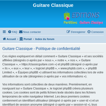
Guitare Classique
FAQ
Nous contacter
S’enregistrer
Connexion
Accueil
Portail
Index du forum
Guitare Classique - Politique de confidentialité
Ces règles expliquent en détail comment « Guitare Classique » et ses sociétés
affiliées (désignés ci-après par « nous », « notre », « nos », « Guitare
Classique », « https://classicguitare.com ») et phpBB (désigné ci-après par
« ils », « eux », « leur », « logiciel phpBB », « www.phpbb.com », « phpBB
Limited », « Équipes phpBB ») utilisent les informations collectées lors de votre
utilisation de ce site (désignées ci-après par « vos informations »).
Vos informations sont collectées de deux manières. Premièrement, en
naviguant sur « Guitare Classique », le logiciel phpBB créera plusieurs
cookies. Les cookies sont de petits fichiers texte stockés dans les fichiers
temporaires de votre navigateur Internet. Les deux premiers cookies
contiennent un identifiant utilisateur (désigné ci-après par « user-id ») et un
identifiant de session anonyme (désigné ci-après par « session-id »), tous