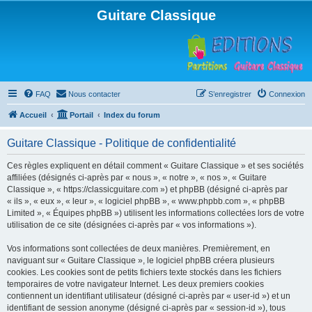
Guitare Classique
FAQ
Nous contacter
S’enregistrer
Connexion
Accueil
Portail
Index du forum
Guitare Classique - Politique de confidentialité
Ces règles expliquent en détail comment « Guitare Classique » et ses sociétés
affiliées (désignés ci-après par « nous », « notre », « nos », « Guitare
Classique », « https://classicguitare.com ») et phpBB (désigné ci-après par
« ils », « eux », « leur », « logiciel phpBB », « www.phpbb.com », « phpBB
Limited », « Équipes phpBB ») utilisent les informations collectées lors de votre
utilisation de ce site (désignées ci-après par « vos informations »).
Vos informations sont collectées de deux manières. Premièrement, en
naviguant sur « Guitare Classique », le logiciel phpBB créera plusieurs
cookies. Les cookies sont de petits fichiers texte stockés dans les fichiers
temporaires de votre navigateur Internet. Les deux premiers cookies
contiennent un identifiant utilisateur (désigné ci-après par « user-id ») et un
identifiant de session anonyme (désigné ci-après par « session-id »), tous