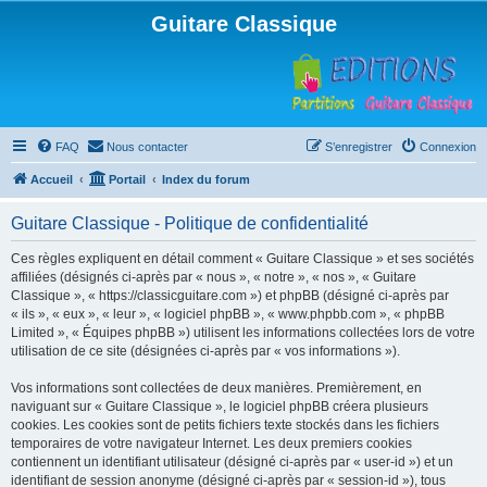
Guitare Classique
FAQ
Nous contacter
S’enregistrer
Connexion
Accueil
Portail
Index du forum
Guitare Classique - Politique de confidentialité
Ces règles expliquent en détail comment « Guitare Classique » et ses sociétés
affiliées (désignés ci-après par « nous », « notre », « nos », « Guitare
Classique », « https://classicguitare.com ») et phpBB (désigné ci-après par
« ils », « eux », « leur », « logiciel phpBB », « www.phpbb.com », « phpBB
Limited », « Équipes phpBB ») utilisent les informations collectées lors de votre
utilisation de ce site (désignées ci-après par « vos informations »).
Vos informations sont collectées de deux manières. Premièrement, en
naviguant sur « Guitare Classique », le logiciel phpBB créera plusieurs
cookies. Les cookies sont de petits fichiers texte stockés dans les fichiers
temporaires de votre navigateur Internet. Les deux premiers cookies
contiennent un identifiant utilisateur (désigné ci-après par « user-id ») et un
identifiant de session anonyme (désigné ci-après par « session-id »), tous