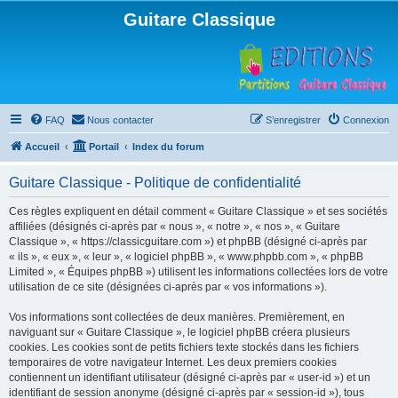
Guitare Classique
FAQ
Nous contacter
S’enregistrer
Connexion
Accueil
Portail
Index du forum
Guitare Classique - Politique de confidentialité
Ces règles expliquent en détail comment « Guitare Classique » et ses sociétés
affiliées (désignés ci-après par « nous », « notre », « nos », « Guitare
Classique », « https://classicguitare.com ») et phpBB (désigné ci-après par
« ils », « eux », « leur », « logiciel phpBB », « www.phpbb.com », « phpBB
Limited », « Équipes phpBB ») utilisent les informations collectées lors de votre
utilisation de ce site (désignées ci-après par « vos informations »).
Vos informations sont collectées de deux manières. Premièrement, en
naviguant sur « Guitare Classique », le logiciel phpBB créera plusieurs
cookies. Les cookies sont de petits fichiers texte stockés dans les fichiers
temporaires de votre navigateur Internet. Les deux premiers cookies
contiennent un identifiant utilisateur (désigné ci-après par « user-id ») et un
identifiant de session anonyme (désigné ci-après par « session-id »), tous