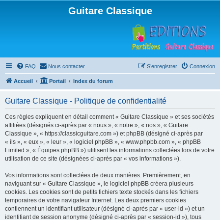
Guitare Classique
FAQ
Nous contacter
S’enregistrer
Connexion
Accueil
Portail
Index du forum
Guitare Classique - Politique de confidentialité
Ces règles expliquent en détail comment « Guitare Classique » et ses sociétés
affiliées (désignés ci-après par « nous », « notre », « nos », « Guitare
Classique », « https://classicguitare.com ») et phpBB (désigné ci-après par
« ils », « eux », « leur », « logiciel phpBB », « www.phpbb.com », « phpBB
Limited », « Équipes phpBB ») utilisent les informations collectées lors de votre
utilisation de ce site (désignées ci-après par « vos informations »).
Vos informations sont collectées de deux manières. Premièrement, en
naviguant sur « Guitare Classique », le logiciel phpBB créera plusieurs
cookies. Les cookies sont de petits fichiers texte stockés dans les fichiers
temporaires de votre navigateur Internet. Les deux premiers cookies
contiennent un identifiant utilisateur (désigné ci-après par « user-id ») et un
identifiant de session anonyme (désigné ci-après par « session-id »), tous