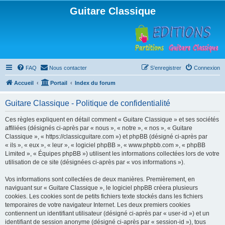
Guitare Classique
FAQ
Nous contacter
S’enregistrer
Connexion
Accueil
Portail
Index du forum
Guitare Classique - Politique de confidentialité
Ces règles expliquent en détail comment « Guitare Classique » et ses sociétés
affiliées (désignés ci-après par « nous », « notre », « nos », « Guitare
Classique », « https://classicguitare.com ») et phpBB (désigné ci-après par
« ils », « eux », « leur », « logiciel phpBB », « www.phpbb.com », « phpBB
Limited », « Équipes phpBB ») utilisent les informations collectées lors de votre
utilisation de ce site (désignées ci-après par « vos informations »).
Vos informations sont collectées de deux manières. Premièrement, en
naviguant sur « Guitare Classique », le logiciel phpBB créera plusieurs
cookies. Les cookies sont de petits fichiers texte stockés dans les fichiers
temporaires de votre navigateur Internet. Les deux premiers cookies
contiennent un identifiant utilisateur (désigné ci-après par « user-id ») et un
identifiant de session anonyme (désigné ci-après par « session-id »), tous