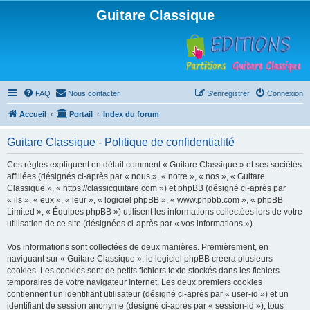
Guitare Classique
FAQ
Nous contacter
S’enregistrer
Connexion
Accueil
Portail
Index du forum
Guitare Classique - Politique de confidentialité
Ces règles expliquent en détail comment « Guitare Classique » et ses sociétés
affiliées (désignés ci-après par « nous », « notre », « nos », « Guitare
Classique », « https://classicguitare.com ») et phpBB (désigné ci-après par
« ils », « eux », « leur », « logiciel phpBB », « www.phpbb.com », « phpBB
Limited », « Équipes phpBB ») utilisent les informations collectées lors de votre
utilisation de ce site (désignées ci-après par « vos informations »).
Vos informations sont collectées de deux manières. Premièrement, en
naviguant sur « Guitare Classique », le logiciel phpBB créera plusieurs
cookies. Les cookies sont de petits fichiers texte stockés dans les fichiers
temporaires de votre navigateur Internet. Les deux premiers cookies
contiennent un identifiant utilisateur (désigné ci-après par « user-id ») et un
identifiant de session anonyme (désigné ci-après par « session-id »), tous