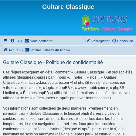
Guitare Classique
FAQ
Nous contacter
S’enregistrer
Connexion
Accueil
Portail
Index du forum
Guitare Classique - Politique de confidentialité
Ces règles expliquent en détail comment « Guitare Classique » et ses sociétés
affiliées (désignés ci-après par « nous », « notre », « nos », « Guitare
Classique », « https://classicguitare.com ») et phpBB (désigné ci-après par
« ils », « eux », « leur », « logiciel phpBB », « www.phpbb.com », « phpBB
Limited », « Équipes phpBB ») utilisent les informations collectées lors de votre
utilisation de ce site (désignées ci-après par « vos informations »).
Vos informations sont collectées de deux manières. Premièrement, en
naviguant sur « Guitare Classique », le logiciel phpBB créera plusieurs
cookies. Les cookies sont de petits fichiers texte stockés dans les fichiers
temporaires de votre navigateur Internet. Les deux premiers cookies
contiennent un identifiant utilisateur (désigné ci-après par « user-id ») et un
identifiant de session anonyme (désigné ci-après par « session-id »), tous