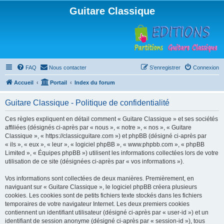
Guitare Classique
FAQ
Nous contacter
S’enregistrer
Connexion
Accueil
Portail
Index du forum
Guitare Classique - Politique de confidentialité
Ces règles expliquent en détail comment « Guitare Classique » et ses sociétés
affiliées (désignés ci-après par « nous », « notre », « nos », « Guitare
Classique », « https://classicguitare.com ») et phpBB (désigné ci-après par
« ils », « eux », « leur », « logiciel phpBB », « www.phpbb.com », « phpBB
Limited », « Équipes phpBB ») utilisent les informations collectées lors de votre
utilisation de ce site (désignées ci-après par « vos informations »).
Vos informations sont collectées de deux manières. Premièrement, en
naviguant sur « Guitare Classique », le logiciel phpBB créera plusieurs
cookies. Les cookies sont de petits fichiers texte stockés dans les fichiers
temporaires de votre navigateur Internet. Les deux premiers cookies
contiennent un identifiant utilisateur (désigné ci-après par « user-id ») et un
identifiant de session anonyme (désigné ci-après par « session-id »), tous