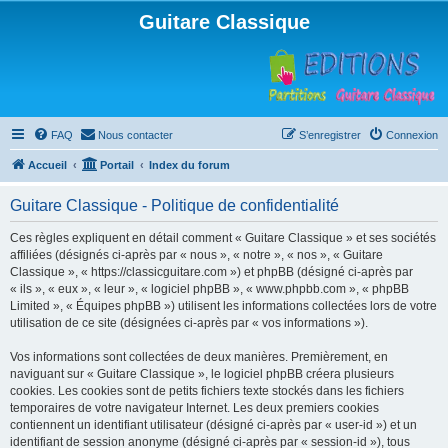
Guitare Classique
FAQ
Nous contacter
S’enregistrer
Connexion
Accueil
Portail
Index du forum
Guitare Classique - Politique de confidentialité
Ces règles expliquent en détail comment « Guitare Classique » et ses sociétés
affiliées (désignés ci-après par « nous », « notre », « nos », « Guitare
Classique », « https://classicguitare.com ») et phpBB (désigné ci-après par
« ils », « eux », « leur », « logiciel phpBB », « www.phpbb.com », « phpBB
Limited », « Équipes phpBB ») utilisent les informations collectées lors de votre
utilisation de ce site (désignées ci-après par « vos informations »).
Vos informations sont collectées de deux manières. Premièrement, en
naviguant sur « Guitare Classique », le logiciel phpBB créera plusieurs
cookies. Les cookies sont de petits fichiers texte stockés dans les fichiers
temporaires de votre navigateur Internet. Les deux premiers cookies
contiennent un identifiant utilisateur (désigné ci-après par « user-id ») et un
identifiant de session anonyme (désigné ci-après par « session-id »), tous