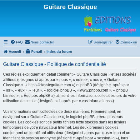
Guitare Classique
FAQ
Nous contacter
S’enregistrer
Connexion
Accueil
Portail
Index du forum
Guitare Classique - Politique de confidentialité
Ces règles expliquent en détail comment « Guitare Classique » et ses sociétés
affiliées (désignés ci-après par « nous », « notre », « nos », « Guitare
Classique », « https://classicguitare.com ») et phpBB (désigné ci-après par
« ils », « eux », « leur », « logiciel phpBB », « www.phpbb.com », « phpBB
Limited », « Équipes phpBB ») utilisent les informations collectées lors de votre
utilisation de ce site (désignées ci-après par « vos informations »).
Vos informations sont collectées de deux manières. Premièrement, en
naviguant sur « Guitare Classique », le logiciel phpBB créera plusieurs
cookies. Les cookies sont de petits fichiers texte stockés dans les fichiers
temporaires de votre navigateur Internet. Les deux premiers cookies
contiennent un identifiant utilisateur (désigné ci-après par « user-id ») et un
identifiant de session anonyme (désigné ci-après par « session-id »), tous