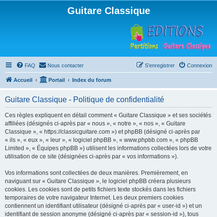
Guitare Classique
FAQ
Nous contacter
S’enregistrer
Connexion
Accueil
Portail
Index du forum
Guitare Classique - Politique de confidentialité
Ces règles expliquent en détail comment « Guitare Classique » et ses sociétés
affiliées (désignés ci-après par « nous », « notre », « nos », « Guitare
Classique », « https://classicguitare.com ») et phpBB (désigné ci-après par
« ils », « eux », « leur », « logiciel phpBB », « www.phpbb.com », « phpBB
Limited », « Équipes phpBB ») utilisent les informations collectées lors de votre
utilisation de ce site (désignées ci-après par « vos informations »).
Vos informations sont collectées de deux manières. Premièrement, en
naviguant sur « Guitare Classique », le logiciel phpBB créera plusieurs
cookies. Les cookies sont de petits fichiers texte stockés dans les fichiers
temporaires de votre navigateur Internet. Les deux premiers cookies
contiennent un identifiant utilisateur (désigné ci-après par « user-id ») et un
identifiant de session anonyme (désigné ci-après par « session-id »), tous