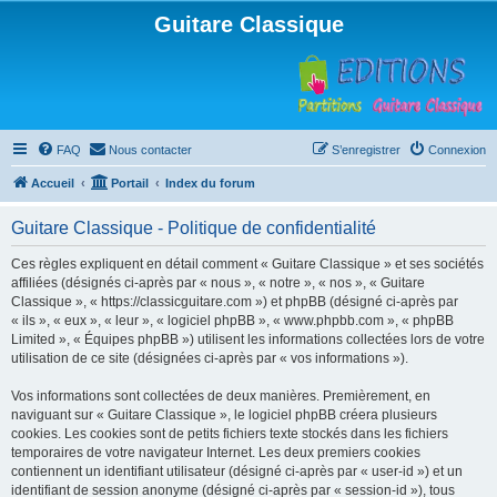
Guitare Classique
FAQ
Nous contacter
S’enregistrer
Connexion
Accueil
Portail
Index du forum
Guitare Classique - Politique de confidentialité
Ces règles expliquent en détail comment « Guitare Classique » et ses sociétés
affiliées (désignés ci-après par « nous », « notre », « nos », « Guitare
Classique », « https://classicguitare.com ») et phpBB (désigné ci-après par
« ils », « eux », « leur », « logiciel phpBB », « www.phpbb.com », « phpBB
Limited », « Équipes phpBB ») utilisent les informations collectées lors de votre
utilisation de ce site (désignées ci-après par « vos informations »).
Vos informations sont collectées de deux manières. Premièrement, en
naviguant sur « Guitare Classique », le logiciel phpBB créera plusieurs
cookies. Les cookies sont de petits fichiers texte stockés dans les fichiers
temporaires de votre navigateur Internet. Les deux premiers cookies
contiennent un identifiant utilisateur (désigné ci-après par « user-id ») et un
identifiant de session anonyme (désigné ci-après par « session-id »), tous