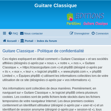
Guitare Classique
FAQ
Nous contacter
S’enregistrer
Connexion
Accueil
Portail
Index du forum
Guitare Classique - Politique de confidentialité
Ces règles expliquent en détail comment « Guitare Classique » et ses sociétés
affiliées (désignés ci-après par « nous », « notre », « nos », « Guitare
Classique », « https://classicguitare.com ») et phpBB (désigné ci-après par
« ils », « eux », « leur », « logiciel phpBB », « www.phpbb.com », « phpBB
Limited », « Équipes phpBB ») utilisent les informations collectées lors de votre
utilisation de ce site (désignées ci-après par « vos informations »).
Vos informations sont collectées de deux manières. Premièrement, en
naviguant sur « Guitare Classique », le logiciel phpBB créera plusieurs
cookies. Les cookies sont de petits fichiers texte stockés dans les fichiers
temporaires de votre navigateur Internet. Les deux premiers cookies
contiennent un identifiant utilisateur (désigné ci-après par « user-id ») et un
identifiant de session anonyme (désigné ci-après par « session-id »), tous