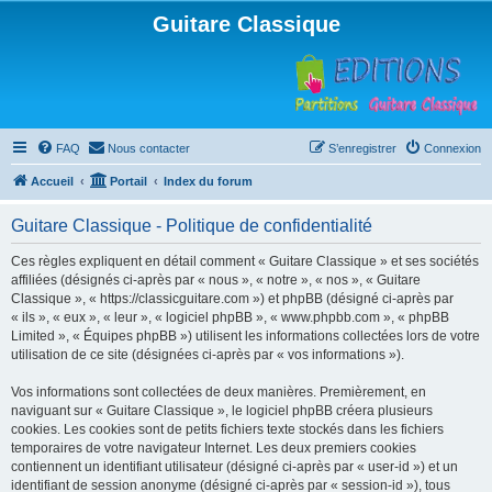
Guitare Classique
FAQ
Nous contacter
S’enregistrer
Connexion
Accueil
Portail
Index du forum
Guitare Classique - Politique de confidentialité
Ces règles expliquent en détail comment « Guitare Classique » et ses sociétés
affiliées (désignés ci-après par « nous », « notre », « nos », « Guitare
Classique », « https://classicguitare.com ») et phpBB (désigné ci-après par
« ils », « eux », « leur », « logiciel phpBB », « www.phpbb.com », « phpBB
Limited », « Équipes phpBB ») utilisent les informations collectées lors de votre
utilisation de ce site (désignées ci-après par « vos informations »).
Vos informations sont collectées de deux manières. Premièrement, en
naviguant sur « Guitare Classique », le logiciel phpBB créera plusieurs
cookies. Les cookies sont de petits fichiers texte stockés dans les fichiers
temporaires de votre navigateur Internet. Les deux premiers cookies
contiennent un identifiant utilisateur (désigné ci-après par « user-id ») et un
identifiant de session anonyme (désigné ci-après par « session-id »), tous