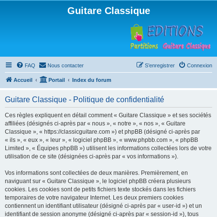
Guitare Classique
FAQ
Nous contacter
S’enregistrer
Connexion
Accueil
Portail
Index du forum
Guitare Classique - Politique de confidentialité
Ces règles expliquent en détail comment « Guitare Classique » et ses sociétés
affiliées (désignés ci-après par « nous », « notre », « nos », « Guitare
Classique », « https://classicguitare.com ») et phpBB (désigné ci-après par
« ils », « eux », « leur », « logiciel phpBB », « www.phpbb.com », « phpBB
Limited », « Équipes phpBB ») utilisent les informations collectées lors de votre
utilisation de ce site (désignées ci-après par « vos informations »).
Vos informations sont collectées de deux manières. Premièrement, en
naviguant sur « Guitare Classique », le logiciel phpBB créera plusieurs
cookies. Les cookies sont de petits fichiers texte stockés dans les fichiers
temporaires de votre navigateur Internet. Les deux premiers cookies
contiennent un identifiant utilisateur (désigné ci-après par « user-id ») et un
identifiant de session anonyme (désigné ci-après par « session-id »), tous