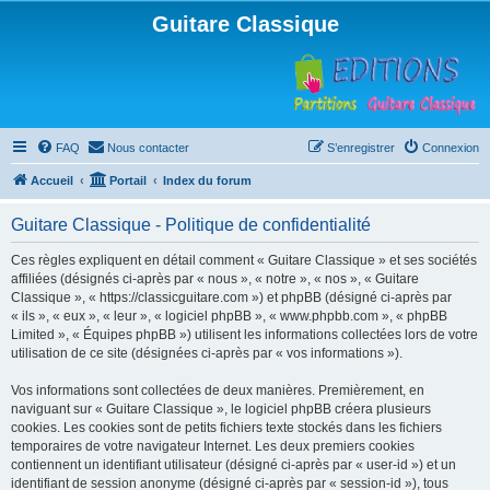
Guitare Classique
FAQ
Nous contacter
S’enregistrer
Connexion
Accueil
Portail
Index du forum
Guitare Classique - Politique de confidentialité
Ces règles expliquent en détail comment « Guitare Classique » et ses sociétés
affiliées (désignés ci-après par « nous », « notre », « nos », « Guitare
Classique », « https://classicguitare.com ») et phpBB (désigné ci-après par
« ils », « eux », « leur », « logiciel phpBB », « www.phpbb.com », « phpBB
Limited », « Équipes phpBB ») utilisent les informations collectées lors de votre
utilisation de ce site (désignées ci-après par « vos informations »).
Vos informations sont collectées de deux manières. Premièrement, en
naviguant sur « Guitare Classique », le logiciel phpBB créera plusieurs
cookies. Les cookies sont de petits fichiers texte stockés dans les fichiers
temporaires de votre navigateur Internet. Les deux premiers cookies
contiennent un identifiant utilisateur (désigné ci-après par « user-id ») et un
identifiant de session anonyme (désigné ci-après par « session-id »), tous