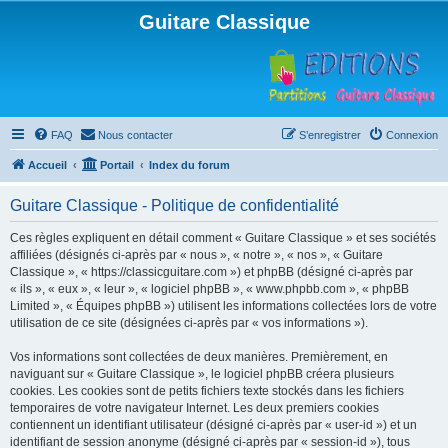
Guitare Classique
FAQ
Nous contacter
S’enregistrer
Connexion
Accueil
Portail
Index du forum
Guitare Classique - Politique de confidentialité
Ces règles expliquent en détail comment « Guitare Classique » et ses sociétés
affiliées (désignés ci-après par « nous », « notre », « nos », « Guitare
Classique », « https://classicguitare.com ») et phpBB (désigné ci-après par
« ils », « eux », « leur », « logiciel phpBB », « www.phpbb.com », « phpBB
Limited », « Équipes phpBB ») utilisent les informations collectées lors de votre
utilisation de ce site (désignées ci-après par « vos informations »).
Vos informations sont collectées de deux manières. Premièrement, en
naviguant sur « Guitare Classique », le logiciel phpBB créera plusieurs
cookies. Les cookies sont de petits fichiers texte stockés dans les fichiers
temporaires de votre navigateur Internet. Les deux premiers cookies
contiennent un identifiant utilisateur (désigné ci-après par « user-id ») et un
identifiant de session anonyme (désigné ci-après par « session-id »), tous