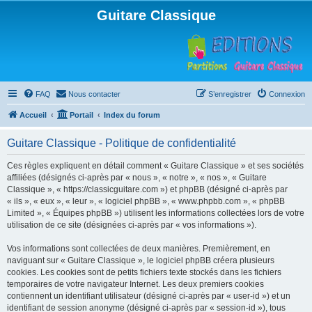
Guitare Classique
FAQ
Nous contacter
S’enregistrer
Connexion
Accueil
Portail
Index du forum
Guitare Classique - Politique de confidentialité
Ces règles expliquent en détail comment « Guitare Classique » et ses sociétés
affiliées (désignés ci-après par « nous », « notre », « nos », « Guitare
Classique », « https://classicguitare.com ») et phpBB (désigné ci-après par
« ils », « eux », « leur », « logiciel phpBB », « www.phpbb.com », « phpBB
Limited », « Équipes phpBB ») utilisent les informations collectées lors de votre
utilisation de ce site (désignées ci-après par « vos informations »).
Vos informations sont collectées de deux manières. Premièrement, en
naviguant sur « Guitare Classique », le logiciel phpBB créera plusieurs
cookies. Les cookies sont de petits fichiers texte stockés dans les fichiers
temporaires de votre navigateur Internet. Les deux premiers cookies
contiennent un identifiant utilisateur (désigné ci-après par « user-id ») et un
identifiant de session anonyme (désigné ci-après par « session-id »), tous