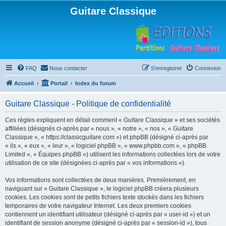
Guitare Classique
FAQ
Nous contacter
S’enregistrer
Connexion
Accueil
Portail
Index du forum
Guitare Classique - Politique de confidentialité
Ces règles expliquent en détail comment « Guitare Classique » et ses sociétés
affiliées (désignés ci-après par « nous », « notre », « nos », « Guitare
Classique », « https://classicguitare.com ») et phpBB (désigné ci-après par
« ils », « eux », « leur », « logiciel phpBB », « www.phpbb.com », « phpBB
Limited », « Équipes phpBB ») utilisent les informations collectées lors de votre
utilisation de ce site (désignées ci-après par « vos informations »).
Vos informations sont collectées de deux manières. Premièrement, en
naviguant sur « Guitare Classique », le logiciel phpBB créera plusieurs
cookies. Les cookies sont de petits fichiers texte stockés dans les fichiers
temporaires de votre navigateur Internet. Les deux premiers cookies
contiennent un identifiant utilisateur (désigné ci-après par « user-id ») et un
identifiant de session anonyme (désigné ci-après par « session-id »), tous