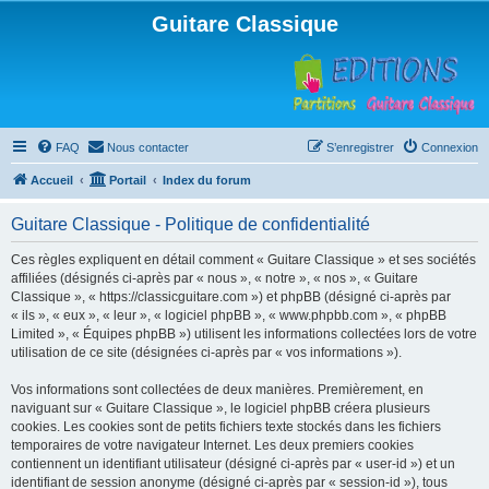
Guitare Classique
FAQ
Nous contacter
S’enregistrer
Connexion
Accueil
Portail
Index du forum
Guitare Classique - Politique de confidentialité
Ces règles expliquent en détail comment « Guitare Classique » et ses sociétés
affiliées (désignés ci-après par « nous », « notre », « nos », « Guitare
Classique », « https://classicguitare.com ») et phpBB (désigné ci-après par
« ils », « eux », « leur », « logiciel phpBB », « www.phpbb.com », « phpBB
Limited », « Équipes phpBB ») utilisent les informations collectées lors de votre
utilisation de ce site (désignées ci-après par « vos informations »).
Vos informations sont collectées de deux manières. Premièrement, en
naviguant sur « Guitare Classique », le logiciel phpBB créera plusieurs
cookies. Les cookies sont de petits fichiers texte stockés dans les fichiers
temporaires de votre navigateur Internet. Les deux premiers cookies
contiennent un identifiant utilisateur (désigné ci-après par « user-id ») et un
identifiant de session anonyme (désigné ci-après par « session-id »), tous