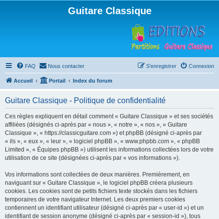
Guitare Classique
FAQ
Nous contacter
S’enregistrer
Connexion
Accueil
Portail
Index du forum
Guitare Classique - Politique de confidentialité
Ces règles expliquent en détail comment « Guitare Classique » et ses sociétés
affiliées (désignés ci-après par « nous », « notre », « nos », « Guitare
Classique », « https://classicguitare.com ») et phpBB (désigné ci-après par
« ils », « eux », « leur », « logiciel phpBB », « www.phpbb.com », « phpBB
Limited », « Équipes phpBB ») utilisent les informations collectées lors de votre
utilisation de ce site (désignées ci-après par « vos informations »).
Vos informations sont collectées de deux manières. Premièrement, en
naviguant sur « Guitare Classique », le logiciel phpBB créera plusieurs
cookies. Les cookies sont de petits fichiers texte stockés dans les fichiers
temporaires de votre navigateur Internet. Les deux premiers cookies
contiennent un identifiant utilisateur (désigné ci-après par « user-id ») et un
identifiant de session anonyme (désigné ci-après par « session-id »), tous