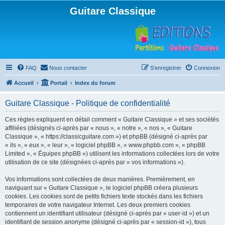
Guitare Classique
FAQ
Nous contacter
S’enregistrer
Connexion
Accueil
Portail
Index du forum
Guitare Classique - Politique de confidentialité
Ces règles expliquent en détail comment « Guitare Classique » et ses sociétés
affiliées (désignés ci-après par « nous », « notre », « nos », « Guitare
Classique », « https://classicguitare.com ») et phpBB (désigné ci-après par
« ils », « eux », « leur », « logiciel phpBB », « www.phpbb.com », « phpBB
Limited », « Équipes phpBB ») utilisent les informations collectées lors de votre
utilisation de ce site (désignées ci-après par « vos informations »).
Vos informations sont collectées de deux manières. Premièrement, en
naviguant sur « Guitare Classique », le logiciel phpBB créera plusieurs
cookies. Les cookies sont de petits fichiers texte stockés dans les fichiers
temporaires de votre navigateur Internet. Les deux premiers cookies
contiennent un identifiant utilisateur (désigné ci-après par « user-id ») et un
identifiant de session anonyme (désigné ci-après par « session-id »), tous