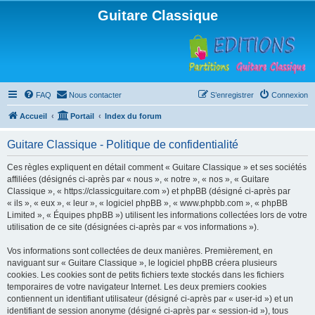
Guitare Classique
FAQ
Nous contacter
S’enregistrer
Connexion
Accueil
Portail
Index du forum
Guitare Classique - Politique de confidentialité
Ces règles expliquent en détail comment « Guitare Classique » et ses sociétés
affiliées (désignés ci-après par « nous », « notre », « nos », « Guitare
Classique », « https://classicguitare.com ») et phpBB (désigné ci-après par
« ils », « eux », « leur », « logiciel phpBB », « www.phpbb.com », « phpBB
Limited », « Équipes phpBB ») utilisent les informations collectées lors de votre
utilisation de ce site (désignées ci-après par « vos informations »).
Vos informations sont collectées de deux manières. Premièrement, en
naviguant sur « Guitare Classique », le logiciel phpBB créera plusieurs
cookies. Les cookies sont de petits fichiers texte stockés dans les fichiers
temporaires de votre navigateur Internet. Les deux premiers cookies
contiennent un identifiant utilisateur (désigné ci-après par « user-id ») et un
identifiant de session anonyme (désigné ci-après par « session-id »), tous