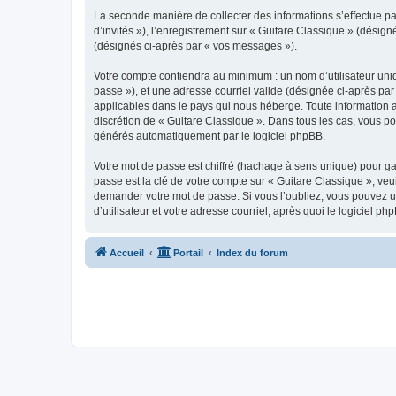
La seconde manière de collecter des informations s’effectue par
d’invités »), l’enregistrement sur « Guitare Classique » (dési
(désignés ci-après par « vos messages »).
Votre compte contiendra au minimum : un nom d’utilisateur uniq
passe »), et une adresse courriel valide (désignée ci-après par
applicables dans le pays qui nous héberge. Toute information au
discrétion de « Guitare Classique ». Dans tous les cas, vous p
générés automatiquement par le logiciel phpBB.
Votre mot de passe est chiffré (hachage à sens unique) pour ga
passe est la clé de votre compte sur « Guitare Classique », veu
demander votre mot de passe. Si vous l’oubliez, vous pouvez ut
d’utilisateur et votre adresse courriel, après quoi le logicie
Accueil
Portail
Index du forum