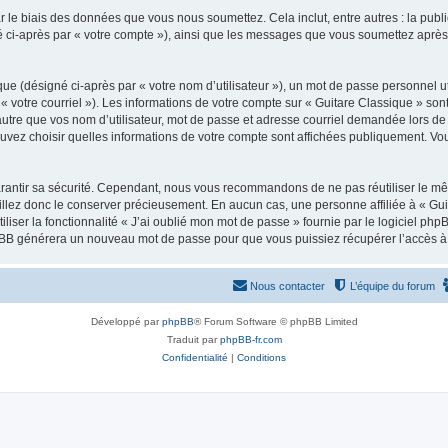
 le biais des données que vous nous soumettez. Cela inclut, entre autres : la publ
gné ci-après par « votre compte »), ainsi que les messages que vous soumettez apr
ue (désigné ci-après par « votre nom d’utilisateur »), un mot de passe personnel ut
 « votre courriel »). Les informations de votre compte sur « Guitare Classique » son
tre que vos nom d’utilisateur, mot de passe et adresse courriel demandée lors de l’
ouvez choisir quelles informations de votre compte sont affichées publiquement. Vo
rantir sa sécurité. Cependant, nous vous recommandons de ne pas réutiliser le mêm
illez donc le conserver précieusement. En aucun cas, une personne affiliée à « Guit
iliser la fonctionnalité « J’ai oublié mon mot de passe » fournie par le logiciel
l phpBB générera un nouveau mot de passe pour que vous puissiez récupérer l’accès à
Nous contacter
L’équipe du forum
Développé par
phpBB
® Forum Software © phpBB Limited
Traduit par
phpBB-fr.com
Confidentialité
|
Conditions