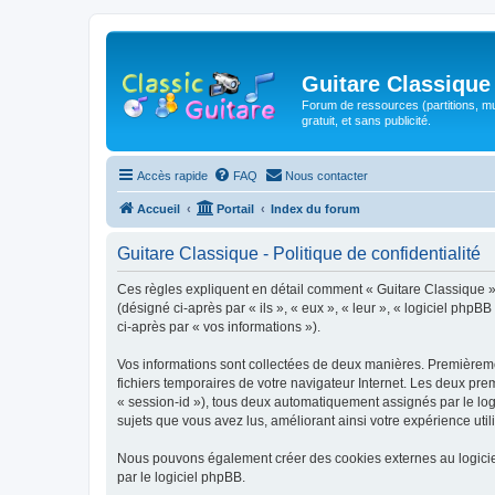
Guitare Classique
Forum de ressources (partitions, mu
gratuit, et sans publicité.
Accès rapide
FAQ
Nous contacter
Accueil
Portail
Index du forum
Guitare Classique - Politique de confidentialité
Ces règles expliquent en détail comment « Guitare Classique » et
(désigné ci-après par « ils », « eux », « leur », « logiciel php
ci-après par « vos informations »).
Vos informations sont collectées de deux manières. Premièrement
fichiers temporaires de votre navigateur Internet. Les deux prem
« session-id »), tous deux automatiquement assignés par le logi
sujets que vous avez lus, améliorant ainsi votre expérience utili
Nous pouvons également créer des cookies externes au logicie
par le logiciel phpBB.