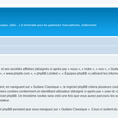
sique, vidéo…) et d'entraide pour les guitaristes francophones, entièrement
 ses sociétés affiliées (désignés ci-après par « nous », « notre », « nos », « Guit
BB », « www.phpbb.com », « phpBB Limited », « Équipes phpBB ») utilisent les informat
, en naviguant sur « Guitare Classique », le logiciel phpBB créera plusieurs cookie
iers cookies contiennent un identifiant utilisateur (désigné ci-après par « user-id 
ciel phpBB. Un troisième cookie sera créé une fois que vous aurez parcouru les suj
sateur.
l phpBB pendant que vous naviguez sur « Guitare Classique ». Ceux-ci sortent du