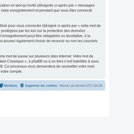
ication en tant qu’invité (désignée ci-après par « messages
ès votre enregistrement et pendant que vous êtes connecté
ilisé pour vous connecter (désigné ci-après par « votre mot de
t protégées par les lois sur la protection des données
enregistrement peut être obligatoire ou facultative, à la
us pouvez également choisir de recevoir ou non les courriels
e mot de passe sur plusieurs sites Internet. Votre mot de
are Classique », à phpBB ou à un tiers n’est habilitée à vous
 phpBB. Ce processus vous demandera de soumettre votre nom
 votre compte.
Membres
Supprimer les cookies
Heures au format
UTC+01:00