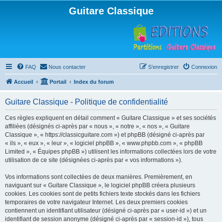
Guitare Classique
FAQ
Nous contacter
S’enregistrer
Connexion
Accueil
Portail
Index du forum
Guitare Classique - Politique de confidentialité
Ces règles expliquent en détail comment « Guitare Classique » et ses sociétés
affiliées (désignés ci-après par « nous », « notre », « nos », « Guitare
Classique », « https://classicguitare.com ») et phpBB (désigné ci-après par
« ils », « eux », « leur », « logiciel phpBB », « www.phpbb.com », « phpBB
Limited », « Équipes phpBB ») utilisent les informations collectées lors de votre
utilisation de ce site (désignées ci-après par « vos informations »).
Vos informations sont collectées de deux manières. Premièrement, en
naviguant sur « Guitare Classique », le logiciel phpBB créera plusieurs
cookies. Les cookies sont de petits fichiers texte stockés dans les fichiers
temporaires de votre navigateur Internet. Les deux premiers cookies
contiennent un identifiant utilisateur (désigné ci-après par « user-id ») et un
identifiant de session anonyme (désigné ci-après par « session-id »), tous