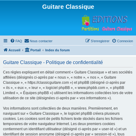
Guitare Classique
FAQ
Nous contacter
S’enregistrer
Connexion
Accueil
Portail
Index du forum
Guitare Classique - Politique de confidentialité
Ces règles expliquent en détail comment « Guitare Classique » et ses sociétés
affiliées (désignés ci-après par « nous », « notre », « nos », « Guitare
Classique », « https://classicguitare.com ») et phpBB (désigné ci-après par
« ils », « eux », « leur », « logiciel phpBB », « www.phpbb.com », « phpBB
Limited », « Équipes phpBB ») utilisent les informations collectées lors de votre
utilisation de ce site (désignées ci-après par « vos informations »).
Vos informations sont collectées de deux manières. Premièrement, en
naviguant sur « Guitare Classique », le logiciel phpBB créera plusieurs
cookies. Les cookies sont de petits fichiers texte stockés dans les fichiers
temporaires de votre navigateur Internet. Les deux premiers cookies
contiennent un identifiant utilisateur (désigné ci-après par « user-id ») et un
identifiant de session anonyme (désigné ci-après par « session-id »), tous