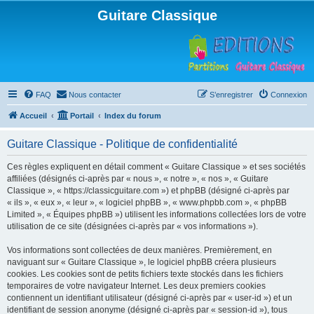
Guitare Classique
FAQ
Nous contacter
S’enregistrer
Connexion
Accueil
Portail
Index du forum
Guitare Classique - Politique de confidentialité
Ces règles expliquent en détail comment « Guitare Classique » et ses sociétés
affiliées (désignés ci-après par « nous », « notre », « nos », « Guitare
Classique », « https://classicguitare.com ») et phpBB (désigné ci-après par
« ils », « eux », « leur », « logiciel phpBB », « www.phpbb.com », « phpBB
Limited », « Équipes phpBB ») utilisent les informations collectées lors de votre
utilisation de ce site (désignées ci-après par « vos informations »).
Vos informations sont collectées de deux manières. Premièrement, en
naviguant sur « Guitare Classique », le logiciel phpBB créera plusieurs
cookies. Les cookies sont de petits fichiers texte stockés dans les fichiers
temporaires de votre navigateur Internet. Les deux premiers cookies
contiennent un identifiant utilisateur (désigné ci-après par « user-id ») et un
identifiant de session anonyme (désigné ci-après par « session-id »), tous