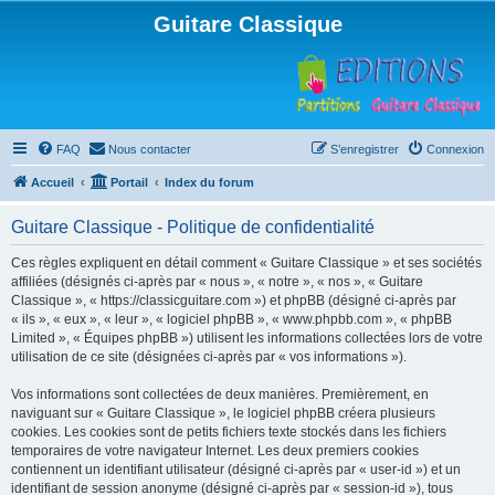
Guitare Classique
FAQ
Nous contacter
S’enregistrer
Connexion
Accueil
Portail
Index du forum
Guitare Classique - Politique de confidentialité
Ces règles expliquent en détail comment « Guitare Classique » et ses sociétés
affiliées (désignés ci-après par « nous », « notre », « nos », « Guitare
Classique », « https://classicguitare.com ») et phpBB (désigné ci-après par
« ils », « eux », « leur », « logiciel phpBB », « www.phpbb.com », « phpBB
Limited », « Équipes phpBB ») utilisent les informations collectées lors de votre
utilisation de ce site (désignées ci-après par « vos informations »).
Vos informations sont collectées de deux manières. Premièrement, en
naviguant sur « Guitare Classique », le logiciel phpBB créera plusieurs
cookies. Les cookies sont de petits fichiers texte stockés dans les fichiers
temporaires de votre navigateur Internet. Les deux premiers cookies
contiennent un identifiant utilisateur (désigné ci-après par « user-id ») et un
identifiant de session anonyme (désigné ci-après par « session-id »), tous