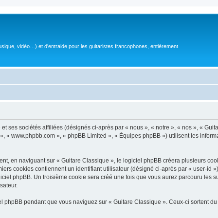
sique, vidéo…) et d'entraide pour les guitaristes francophones, entièrement
 ses sociétés affiliées (désignés ci-après par « nous », « notre », « nos », « Guit
BB », « www.phpbb.com », « phpBB Limited », « Équipes phpBB ») utilisent les informat
, en naviguant sur « Guitare Classique », le logiciel phpBB créera plusieurs cookie
iers cookies contiennent un identifiant utilisateur (désigné ci-après par « user-id 
ciel phpBB. Un troisième cookie sera créé une fois que vous aurez parcouru les suj
sateur.
l phpBB pendant que vous naviguez sur « Guitare Classique ». Ceux-ci sortent du