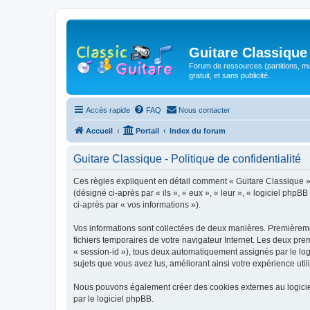
Guitare Classique
Forum de ressources (partitions, mu
gratuit, et sans publicité.
Accès rapide
FAQ
Nous contacter
Accueil
Portail
Index du forum
Guitare Classique - Politique de confidentialité
Ces règles expliquent en détail comment « Guitare Classique » et
(désigné ci-après par « ils », « eux », « leur », « logiciel php
ci-après par « vos informations »).
Vos informations sont collectées de deux manières. Premièrement
fichiers temporaires de votre navigateur Internet. Les deux prem
« session-id »), tous deux automatiquement assignés par le logi
sujets que vous avez lus, améliorant ainsi votre expérience utili
Nous pouvons également créer des cookies externes au logicie
par le logiciel phpBB.