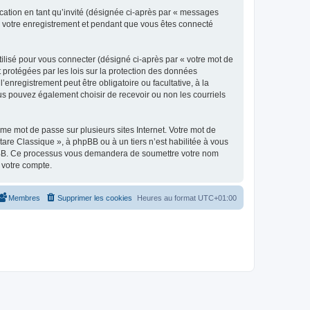
ication en tant qu’invité (désignée ci-après par « messages
ès votre enregistrement et pendant que vous êtes connecté
ilisé pour vous connecter (désigné ci-après par « votre mot de
t protégées par les lois sur la protection des données
enregistrement peut être obligatoire ou facultative, à la
us pouvez également choisir de recevoir ou non les courriels
e mot de passe sur plusieurs sites Internet. Votre mot de
are Classique », à phpBB ou à un tiers n’est habilitée à vous
 phpBB. Ce processus vous demandera de soumettre votre nom
 votre compte.
Membres
Supprimer les cookies
Heures au format
UTC+01:00