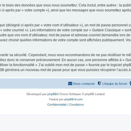
 le biais des données que vous nous soumettez. Cela inclut, entre autres : la publ
gné ci-après par « votre compte »), ainsi que les messages que vous soumettez apr
ue (désigné ci-après par « votre nom d’utilisateur »), un mot de passe personnel ut
 « votre courriel »). Les informations de votre compte sur « Guitare Classique » son
tre que vos nom d’utilisateur, mot de passe et adresse courriel demandée lors de l’
ouvez choisir quelles informations de votre compte sont affichées publiquement. Vo
rantir sa sécurité. Cependant, nous vous recommandons de ne pas réutiliser le mêm
illez donc le conserver précieusement. En aucun cas, une personne affiliée à « Guit
iliser la fonctionnalité « J’ai oublié mon mot de passe » fournie par le logiciel
l phpBB générera un nouveau mot de passe pour que vous puissiez récupérer l’accès à
Nous contacter
L’équipe du forum
Développé par
phpBB
® Forum Software © phpBB Limited
Traduit par
phpBB-fr.com
Confidentialité
|
Conditions