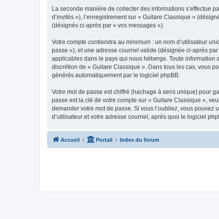
La seconde manière de collecter des informations s’effectue par
d’invités »), l’enregistrement sur « Guitare Classique » (dési
(désignés ci-après par « vos messages »).
Votre compte contiendra au minimum : un nom d’utilisateur uniq
passe »), et une adresse courriel valide (désignée ci-après par
applicables dans le pays qui nous héberge. Toute information au
discrétion de « Guitare Classique ». Dans tous les cas, vous p
générés automatiquement par le logiciel phpBB.
Votre mot de passe est chiffré (hachage à sens unique) pour ga
passe est la clé de votre compte sur « Guitare Classique », veu
demander votre mot de passe. Si vous l’oubliez, vous pouvez ut
d’utilisateur et votre adresse courriel, après quoi le logicie
Accueil
Portail
Index du forum