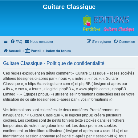
Guitare Classique
FAQ
Nous contacter
S’enregistrer
Connexion
Accueil
Portail
Index du forum
Guitare Classique - Politique de confidentialité
Ces règles expliquent en détail comment « Guitare Classique » et ses sociétés
affiliées (désignés ci-après par « nous », « notre », « nos », « Guitare
Classique », « https://classicguitare.com ») et phpBB (désigné ci-après par
« ils », « eux », « leur », « logiciel phpBB », « www.phpbb.com », « phpBB
Limited », « Équipes phpBB ») utilisent les informations collectées lors de votre
utilisation de ce site (désignées ci-après par « vos informations »).
Vos informations sont collectées de deux manières. Premièrement, en
naviguant sur « Guitare Classique », le logiciel phpBB créera plusieurs
cookies. Les cookies sont de petits fichiers texte stockés dans les fichiers
temporaires de votre navigateur Internet. Les deux premiers cookies
contiennent un identifiant utilisateur (désigné ci-après par « user-id ») et un
identifiant de session anonyme (désigné ci-après par « session-id »), tous