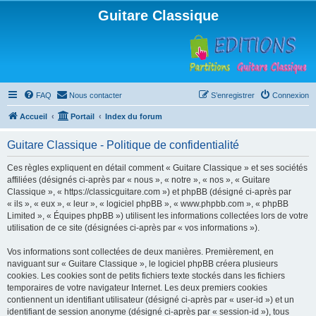
Guitare Classique
FAQ
Nous contacter
S’enregistrer
Connexion
Accueil
Portail
Index du forum
Guitare Classique - Politique de confidentialité
Ces règles expliquent en détail comment « Guitare Classique » et ses sociétés
affiliées (désignés ci-après par « nous », « notre », « nos », « Guitare
Classique », « https://classicguitare.com ») et phpBB (désigné ci-après par
« ils », « eux », « leur », « logiciel phpBB », « www.phpbb.com », « phpBB
Limited », « Équipes phpBB ») utilisent les informations collectées lors de votre
utilisation de ce site (désignées ci-après par « vos informations »).
Vos informations sont collectées de deux manières. Premièrement, en
naviguant sur « Guitare Classique », le logiciel phpBB créera plusieurs
cookies. Les cookies sont de petits fichiers texte stockés dans les fichiers
temporaires de votre navigateur Internet. Les deux premiers cookies
contiennent un identifiant utilisateur (désigné ci-après par « user-id ») et un
identifiant de session anonyme (désigné ci-après par « session-id »), tous