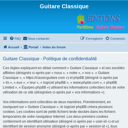
Guitare Classique
FAQ
Nous contacter
S’enregistrer
Connexion
Accueil
Portail
Index du forum
Guitare Classique - Politique de confidentialité
Ces règles expliquent en détail comment « Guitare Classique » et ses sociétés
affiliées (désignés ci-après par « nous », « notre », « nos », « Guitare
Classique », « https://classicguitare.com ») et phpBB (désigné ci-après par
« ils », « eux », « leur », « logiciel phpBB », « www.phpbb.com », « phpBB
Limited », « Équipes phpBB ») utilisent les informations collectées lors de votre
utilisation de ce site (désignées ci-après par « vos informations »).
Vos informations sont collectées de deux manières. Premièrement, en
naviguant sur « Guitare Classique », le logiciel phpBB créera plusieurs
cookies. Les cookies sont de petits fichiers texte stockés dans les fichiers
temporaires de votre navigateur Internet. Les deux premiers cookies
contiennent un identifiant utilisateur (désigné ci-après par « user-id ») et un
identifiant de session anonyme (désigné ci-après par « session-id »), tous