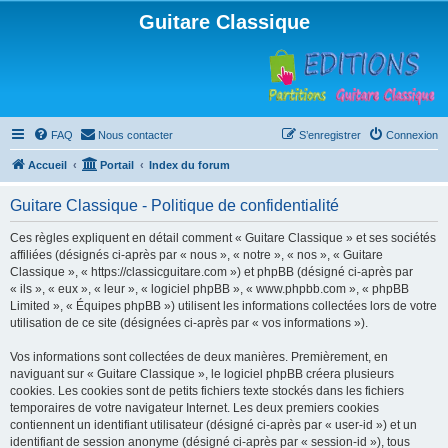
Guitare Classique
FAQ
Nous contacter
S’enregistrer
Connexion
Accueil
Portail
Index du forum
Guitare Classique - Politique de confidentialité
Ces règles expliquent en détail comment « Guitare Classique » et ses sociétés
affiliées (désignés ci-après par « nous », « notre », « nos », « Guitare
Classique », « https://classicguitare.com ») et phpBB (désigné ci-après par
« ils », « eux », « leur », « logiciel phpBB », « www.phpbb.com », « phpBB
Limited », « Équipes phpBB ») utilisent les informations collectées lors de votre
utilisation de ce site (désignées ci-après par « vos informations »).
Vos informations sont collectées de deux manières. Premièrement, en
naviguant sur « Guitare Classique », le logiciel phpBB créera plusieurs
cookies. Les cookies sont de petits fichiers texte stockés dans les fichiers
temporaires de votre navigateur Internet. Les deux premiers cookies
contiennent un identifiant utilisateur (désigné ci-après par « user-id ») et un
identifiant de session anonyme (désigné ci-après par « session-id »), tous